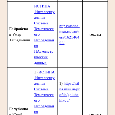
ИСТИНА
Интеллекту
альная
Система
https://istina.
Гайрабеко
Тематическ
msu.ru/work
в
Умар
ого
тексты
ers/1621464
Ташадиевич
Исследован
52/
ия
НАукометр
ических
данных
1)
ИСТИНА
Интеллекту
альная
1)
https://isti
Система
na.msu.ru/pr
Тематическ
ofile/golubc
ого
hikov/
Исследован
Голубчико
ия
в
Юрий
тексты