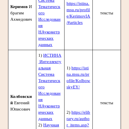
Система
https://istina.
Керимов
И
Тематическ
msu.ru/profil
брагим
ого
тексты
e/KerimovIA
Ахмедович
Исследован
/#articles
ия
НАукометр
ических
данных
1)
ИСТИНА
Интеллекту
альная
1)
https://isti
Система
na.msu.ru/pr
Тематическ
ofile/Kolbow
ого
skyEY/
Исследован
Колбовски
ия
й
Евгений
тексты
НАукометр
Юписович
ических
2)
https://elib
данных
rary.ru/autho
2)
Научная
r_items.asp?