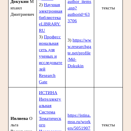
Докукин
М
author_items
2)
Научная
ихаил
.asp?
тексты
электронная
Дмитриевич
authorid=63
библиотека
3706
eLIBRARY.
RU
3)
Професс
3)
https://ww
иональная
w.researchga
сеть для
te.net/profile
ученых и
/Md-
исследовате
Dokukin
лей
Research
Gate
ИСТИНА
Интеллекту
альная
Система
https://istina.
Ивлиева
О
Тематическ
msu.ru/work
льга
ого
тексты
ers/5051907