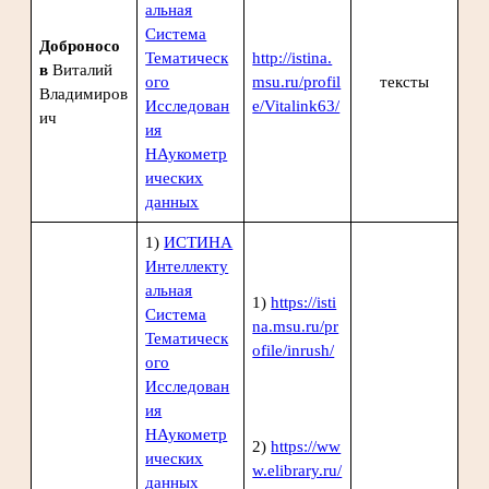
альная
Система
Доброносо
Тематическ
http://istina.
в
Виталий
ого
msu.ru/profil
тексты
Владимиров
Исследован
e/Vitalink63/
ич
ия
НАукометр
ических
данных
1)
ИСТИНА
Интеллекту
альная
1)
https://isti
Система
na.msu.ru/pr
Тематическ
ofile/inrush/
ого
Исследован
ия
НАукометр
2)
https://ww
ических
w.elibrary.ru/
данных