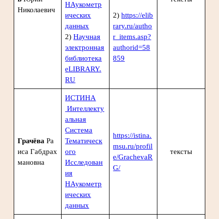
НАукометр
Николаевич
ических
2)
https://elib
данных
rary.ru/autho
2)
Научная
r_items.asp?
электронная
authorid=58
библиотека
859
eLIBRARY.
RU
ИСТИНА
Интеллекту
альная
Система
https://istina.
Грачёва
Ра
Тематическ
msu.ru/profil
иса Габдрах
ого
тексты
e/GrachevaR
мановна
Исследован
G/
ия
НАукометр
ических
данных