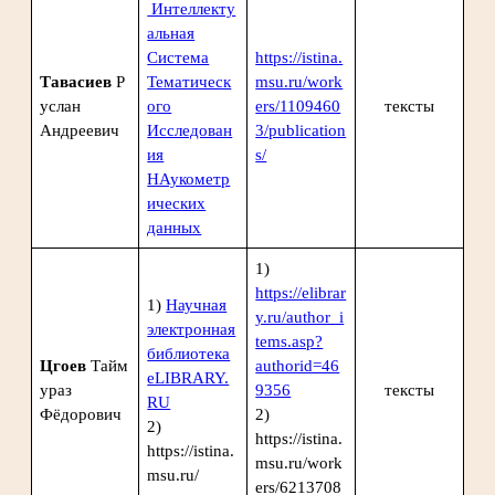
Интеллекту
альная
Система
https://istina.
Тавасиев
Р
Тематическ
msu.ru/work
услан
ого
ers/1109460
тексты
Андреевич
Исследован
3/publication
ия
s/
НАукометр
ических
данных
1)
https://elibrar
1)
Научная
y.ru/author_i
электронная
tems.asp?
библиотека
Цгоев
Тайм
authorid=46
eLIBRARY.
ураз
9356
тексты
RU
Фёдорович
2)
2)
https://istina.
https://istina.
msu.ru/work
msu.ru/
ers/6213708