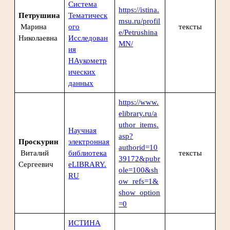
Система
https://istina.
Петрушина
Тематическ
msu.ru/profil
Марина
ого
тексты
e/Petrushina
Николаевна
Исследован
MN/
ия
НАукометр
ических
данных
https://www.
elibrary.ru/a
uthor_items.
Научная
asp?
Проскурин
электронная
authorid=10
Виталий
библиотека
тексты
39172&pubr
Сергеевич
eLIBRARY.
ole=100&sh
RU
ow_refs=1&
show_option
=0
ИСТИНА