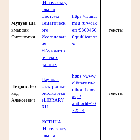
Интеллекту
альная
Система
https://istina.
Мудуев
Ша
Тематическ
msu.ru/work
хмардан
ого
ers/9869466
тексты
Ситтикович
Исследован
0/publication
ия
s/
НАукометр
ических
данных
https://www.
Научная
elibrary.ru/a
Петров
Лео
электронная
uthor_items.
нид
библиотека
тексты
asp?
Алексеевич
eLIBRARY.
authorid=10
RU
72514
ИСТИНА
Интеллекту
альная