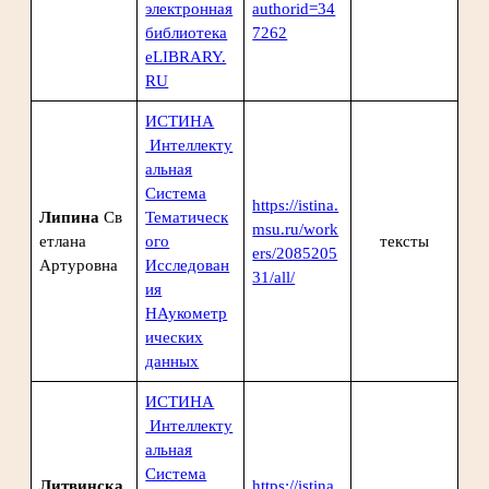
электронная
authorid=34
библиотека
7262
eLIBRARY.
RU
ИСТИНА
Интеллекту
альная
Система
https://istina.
Липина
Св
Тематическ
msu.ru/work
етлана
ого
тексты
ers/2085205
Артуровна
Исследован
31/all/
ия
НАукометр
ических
данных
ИСТИНА
Интеллекту
альная
Система
Литвинска
https://istina.