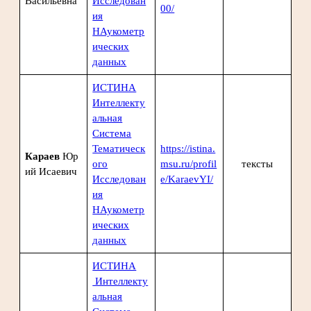
Васильевна
Исследован
00/
ия
НАукометр
ических
данных
ИСТИНА
Интеллекту
альная
Система
Тематическ
https://istina.
Караев
Юр
ого
msu.ru/profil
тексты
ий Исаевич
Исследован
e/KaraevYI/
ия
НАукометр
ических
данных
ИСТИНА
Интеллекту
альная