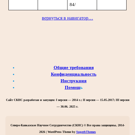
84/
вернуться в навигатор…
Общие требования
Конфиденциальность
Инструкция
Помощ
ь
Сайт СКНС разработан и запущен:
I версия — 2014 г.; II версия — 15.05.2017; III версия
— 30.06. 2025 г.
Северо-Кавказское Научное Сотрудничество (СКНС) © Все права защищены, 2014-
2026 | WordPress Theme by
SuperbThemes