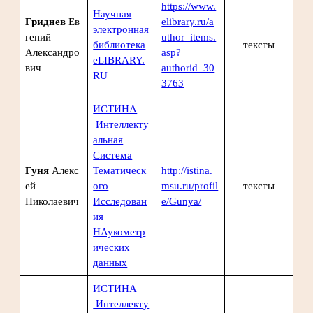
https://www.
Научная
Гриднев
Ев
elibrary.ru/a
электронная
гений
uthor_items.
библиотека
тексты
Александро
asp?
eLIBRARY.
вич
authorid=30
RU
3763
ИСТИНА
Интеллекту
альная
Система
Гуня
Алекс
Тематическ
http://istina.
ей
ого
msu.ru/profil
тексты
Николаевич
Исследован
e/Gunya/
ия
НАукометр
ических
данных
ИСТИНА
Интеллекту