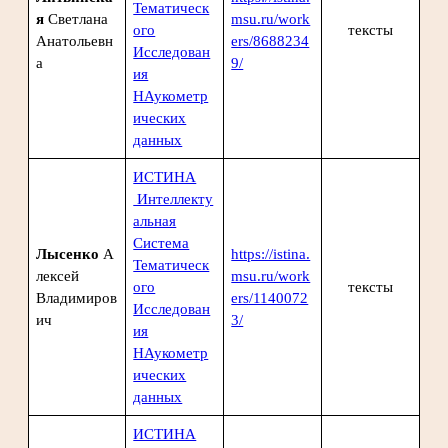
Тематическ
я
Светлана
msu.ru/work
ого
тексты
Анатольевн
ers/8688234
Исследован
а
9/
ия
НАукометр
ических
данных
ИСТИНА
Интеллекту
альная
Система
Лысенко
А
https://istina.
Тематическ
лексей
msu.ru/work
ого
тексты
Владимиров
ers/1140072
Исследован
ич
3/
ия
НАукометр
ических
данных
ИСТИНА